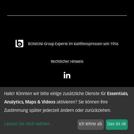
BONIONI Group Experte im Kaltfliesspressen seit 1956
Rechtlicher Hinweis
Hallo! Könnten wir bitte einige zusätzliche Dienste für
Essentials,
Analytics, Maps & Videos
aktivieren? Sie können Ihre
© copyright BONIONI – 2020. all rights reserved.
Zustimmung später jederzeit ändern oder zurückziehen.
nyuton - Agence conseil digital
Lassen Sie mich wählen
...
Ich lehne ab
Das ist ok