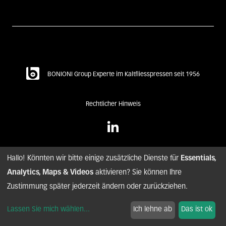
BONIONI Group Experte im Kaltfliesspressen seit 1956
Rechtlicher Hinweis
Hallo! Könnten wir bitte einige zusätzliche Dienste für
Essentials,
Analytics, Maps & Videos
aktivieren? Sie können Ihre
© copyright BONIONI – 2020. all rights reserved.
Zustimmung später jederzeit ändern oder zurückziehen.
nyuton - Agence conseil digital
Lassen Sie mich wählen
...
Ich lehne ab
Das ist ok