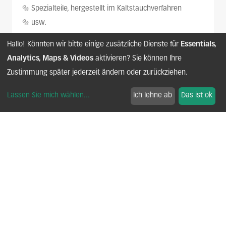
🔩 Spezialteile, hergestellt im Kaltstauchverfahren
🔩 usw.
Wir erfüllen die Anforderungen an kundenspezifische
Hallo! Könnten wir bitte einige zusätzliche Dienste für
Essentials,
Schrauben in verschiedenen Branchen:
Analytics, Maps & Videos
aktivieren? Sie können Ihre
🚘 Automobilindustrie
Zustimmung später jederzeit ändern oder zurückziehen.
🚝 Eisenbahnindustrie
⛷️ Sport und Freizeit
Lassen Sie mich wählen
...
Ich lehne ab
Das ist ok
🔌 Elektrische Geräte
🔩 usw.
FASTENER POLAND®
Oktober 2025.
22/09/2025