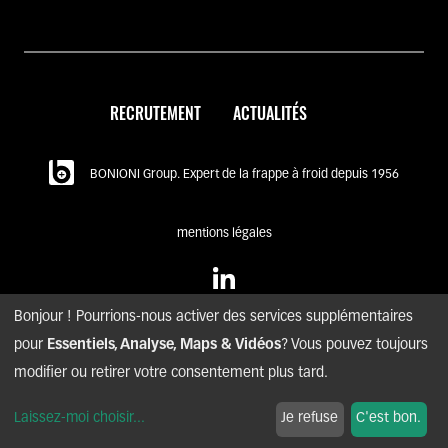
RECRUTEMENT
ACTUALITÉS
BONIONI Group. Expert de la frappe à froid depuis 1956
mentions légales
Bonjour ! Pourrions-nous activer des services supplémentaires
pour
Essentiels, Analyse, Maps & Vidéos
? Vous pouvez toujours
modifier ou retirer votre consentement plus tard.
© copyright BONIONI – 2020. tous droits réservés.
Laissez-moi choisir
...
Je refuse
C'est bon.
nyuton - Agence conseil digital