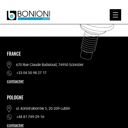
EN / DE / PL / FR
EXPERTISE
ENTREPRISE
FRANCE
PRODUITS
670 Rue Claude Ballaloud, 74950 Scionzier
SAVOIR-FAIRE
+33 04 50 98 27 17
CONTACT
contacter
RECRUTEMENT
POLOGNE
ul. Konstruktorów 5, 20-209 Lublin
+48 81 749-29-16
contacter