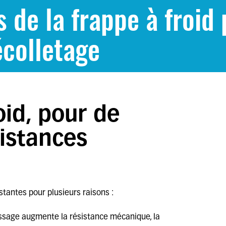
 de la frappe à froid 
écolletage
oid, pour de
sistances
stantes pour plusieurs raisons :
issage augmente la résistance mécanique, la