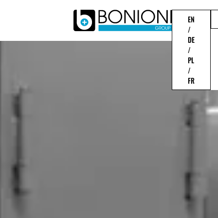
EN
/
DE
/
PL
/
FR